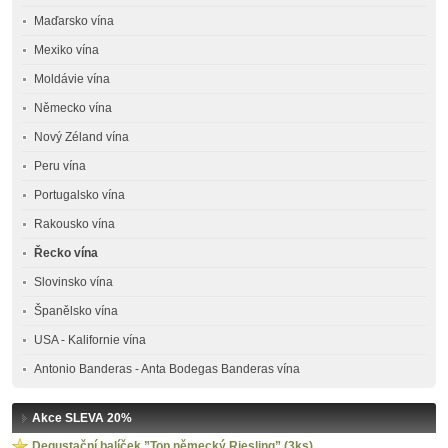
Maďarsko vína
Mexiko vína
Moldávie vína
Německo vína
Nový Zéland vína
Peru vína
Portugalsko vína
Rakousko vína
Řecko vína
Slovinsko vína
Španělsko vína
USA - Kalifornie vína
Antonio Banderas - Anta Bodegas Banderas vína
Akce SLEVA 20%
Degustační balíček ”Top německý Riesling” (3ks)