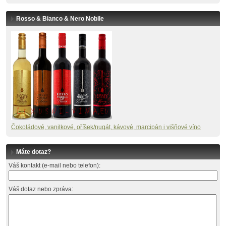
Rosso & Bianco & Nero Nobile
Č
okoládové, vanilkové, oříšek/nugát, kávové, marcipán i višňové víno
Máte dotaz?
Váš kontakt (e-mail nebo telefon):
Váš dotaz nebo zpráva: