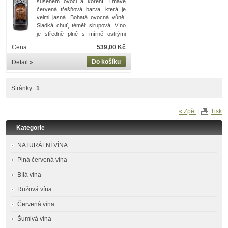
sušeném ovoci a koření. Tmavě
červená třešňová barva, která je
velmi jasná. Bohatá ovocná vůně.
Sladká chuť, téměř sirupová. Víno
je středně plné s mírně ostrými
tříslovinami. Příjemná, dlouhá a dlouhá
Cena:
539,00 Kč
dochuť. Mešní víno.
Do košíku
Detail »
Stránky:
1
« Zpět
|
Tisk
Kategorie
NATURÁLNÍ VÍNA
Plná červená vína
Bílá vína
Růžová vína
Červená vína
Šumivá vína