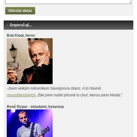
Odeslat dotaz
Doporučují...
Bob Klepl, herec
Jsem velkým milovníkem Sauvignonu blanc. A to hlavně
"
novozélandských
. Zde jsem našel přesně tu chuť, kterou jsem hledal.”
René Rypar - skladatel, kytarista