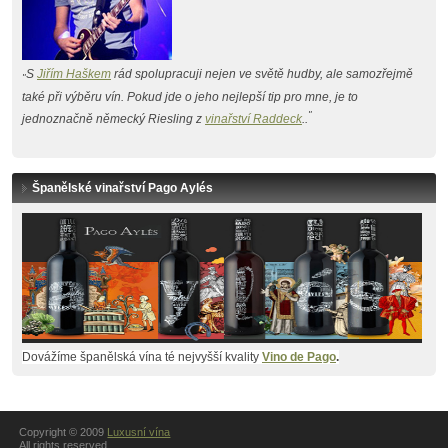
S
Jiřím Haškem
rád spolupracuji nejen ve světě hudby, ale samozřejmě
"
také při výběru vín. Pokud jde o jeho nejlepší tip pro mne, je to
"
jednoznačně německý Riesling z
vinařství Raddeck
..
Španělské vinařství Pago Aylés
Dovážíme španělská vína té nejvyšší kvality
Vino de Pago
.
Copyright © 2009
Luxusní vína
All rights reserved.