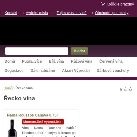
Košík je prázdný
Kontakt
Výdejní místa
Zajímavosti o víně
Obchodní podmínky
O nás
Hledat
Domů
Puglia..více
Bílá vína
Růžová vína
Červená vína
Degustace
Dále nabízíme
Akce / Výprodej
Dárkové vouchery
A
Domů
›
Řecko vína
A
A
Řecko vína
Nama Roussos Canava 0,75l
Momentálně vyprodáno!
Víno Nama Roussos nabízí
lahodnou chuť s plným buketem po