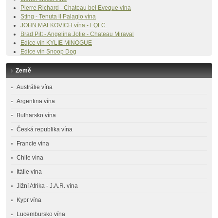
Pierre Richard - Chateau bel Eveque vína
Sting - Tenuta il Palagio vína
JOHN MALKOVICH vína - LQLC
Brad Pitt - Angelina Jolie - Chateau Miraval
Edice vín
KYLIE MINOGUE
Edice vín Snoop Dog
Země
Austrálie vína
Argentina vína
Bulharsko vína
Česká republika vína
Francie vína
Chile vína
Itálie vína
Jižní Afrika - J.A.R. vína
Kypr vína
Lucembursko vína