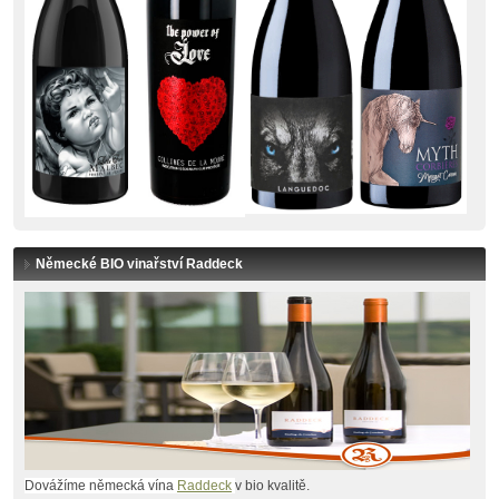
Německé BIO vinařství Raddeck
Dovážíme německá vína
Raddeck
v bio kvalitě.