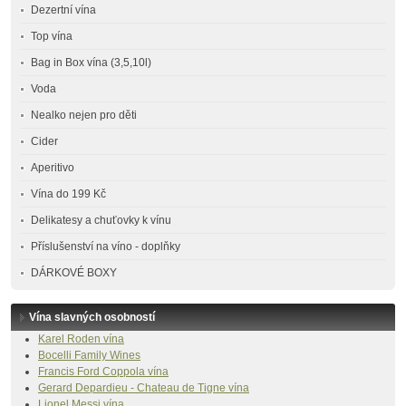
Dezertní vína
Top vína
Bag in Box vína (3,5,10l)
Voda
Nealko nejen pro děti
Cider
Aperitivo
Vína do 199 Kč
Delikatesy a chuťovky k vínu
Příslušenství na víno - doplňky
DÁRKOVÉ BOXY
Vína slavných osobností
Karel Roden vína
Bocelli Family Wines
Francis Ford Coppola vína
Gerard Depardieu - Chateau de Tigne vína
Lionel Messi vína